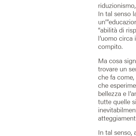
riduzionismo,
In tal senso 
un’”educazion
“abilità di ri
l’uomo circa i
compito.
Ma cosa signi
trovare un sen
che fa come, 
che esperime
bellezza e l’a
tutte quelle s
inevitabilmen
atteggiament
In tal senso,