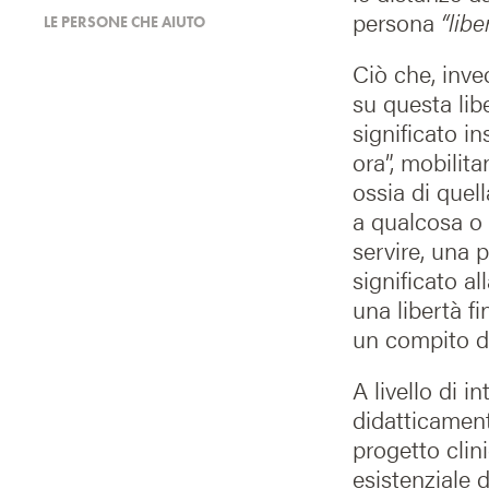
persona
“lib
LE PERSONE CHE AIUTO
Ciò che, inve
su questa libe
significato in
ora”, mobilit
ossia di quel
a qualcosa o
servire, una 
significato al
una libertà f
un compito d
A livello di 
didatticament
progetto clin
esistenziale d