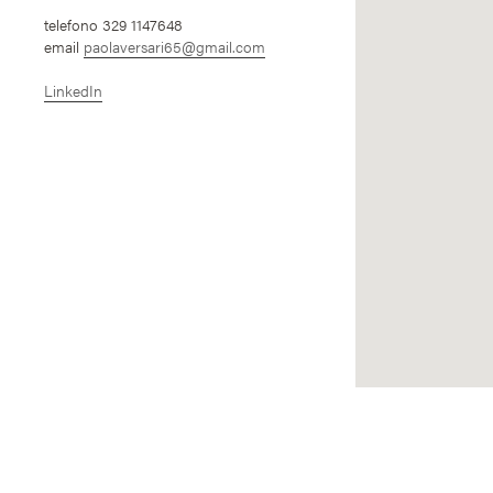
telefono 329 1147648
email
paolaversari65@gmail.com
LinkedIn